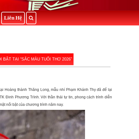
Liên Hệ
BẬT TẠI “SẮC MÀU TUỔI THƠ 2026”
a tại Hoàng thành Thăng Long, mẫu nhí Phạm Khánh Thy đã để lại
K Đinh Phương Trình. Với thần thái tự tin, phong cách trình diễn
ặt nổi bật của chương trình năm nay.