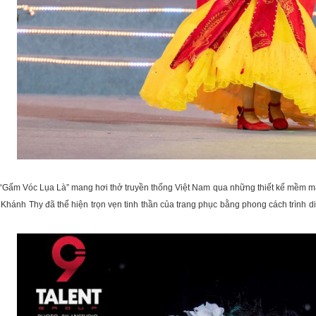
“Gấm Vóc Lụa Là” mang hơi thở truyền thống Việt Nam qua những thiết kế mềm mại
 Khánh Thy đã thể hiện trọn vẹn tinh thần của trang phục bằng phong cách trình