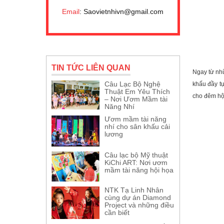
Email
: Saovietnhivn@gmail.com
TIN TỨC LIÊN QUAN
Ngay từ nhữ
Câu Lạc Bộ Nghệ
khấu đầy t
Thuật Em Yêu Thích
cho đêm hội
– Nơi Ươm Mầm tài
Năng Nhí
Ươm mầm tài năng
nhí cho sân khấu cải
lương
Câu lạc bộ Mỹ thuật
KiChi ART: Nơi ươm
mầm tài năng hội họa
NTK Tạ Linh Nhân
cùng dự án Diamond
Project và những điều
cần biết