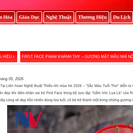
n Hóa
Giáo Dục
Nghệ Thuật
Thương Hiệu
Du Lịch
 HIỆU
FIRST FACE PHẠM KHÁNH THY – GƯƠNG MẶT MẪU NHÍ NỔI 
háng 05, 2026
i)Tại Liên hoan Nghệ thuật Thiếu nhi mùa hè 2026 – “Sắc Màu Tuổi Thơ” diễn r
n đẹp khi đảm nhận vai trò First Face trong bộ sưu tập “Gấm Vóc Lụa Là” của NT
ệp cùng vẻ đẹp hồn nhiên đúng lứa tuổi, cô bé trở thành một trong những gương m