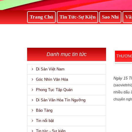
Trang Chủ
Tin Tức-Sự Kiện
Sao Nhí
Vă
Danh mục tin tức
THƯƠNG
Di Sản Việt Nam
Ngày 15 T
Góc Nhìn Văn Hóa
(saovietnh
Phong Tục Tập Quán
nhiều dấu ấ
chuyên nghi
Di Sản Văn Hóa Tín Ngưỡng
Bảo Tàng
Tin nổi bật
Tin tức - Sự kiện