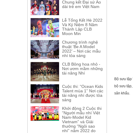
Chung kết Đại sứ Áo
dài trẻ em Việt Nam
Lễ Tổng Kết Hè 2022
Và Kỷ Niệm 8 Năm
Thành Lập CLB
Moon Min
Chương trình nghệ
thuật ‘Be A Model
2022’ – Nơi các mẫu
nhí tỏa sáng
CLB Bông hoa nhỏ -
Nơi ươm mầm những
tài năng Nhí
Bộ sưu tập 
Cuộc thi: “Ocean Kids
bộ sưu tập,
Talent mùa 1” Nơi các
sân khấu.
tài năng nhí được tỏa
sáng
Khởi động 2 Cuộc thi
“Người mẫu nhí Việt
Nam-Model Kid
Vietnam” và Giải
thưởng “Ngôi sao
nhí” năm 2022 do