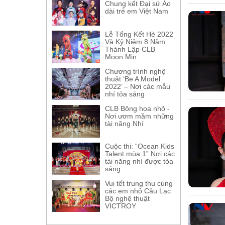
Chung kết Đại sứ Áo
dài trẻ em Việt Nam
Lễ Tổng Kết Hè 2022
Và Kỷ Niệm 8 Năm
Thành Lập CLB
Moon Min
Chương trình nghệ
thuật ‘Be A Model
2022’ – Nơi các mẫu
nhí tỏa sáng
CLB Bông hoa nhỏ -
Nơi ươm mầm những
tài năng Nhí
Cuộc thi: “Ocean Kids
Talent mùa 1” Nơi các
tài năng nhí được tỏa
sáng
Vui tết trung thu cùng
các em nhỏ Câu Lạc
Bộ nghệ thuật
VICTROY