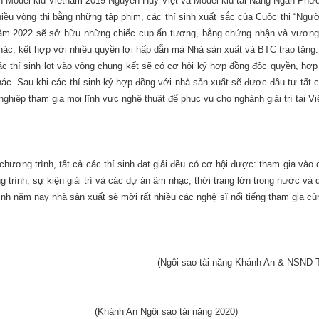
 Model kid Vietnam 2019 Nguyễn Huy Việt và Model kid tài Năng Ngân Phư
hiều vòng thi bằng những tập phim, các thí sinh xuất sắc của Cuộc thi “Ng
năm 2022 sẽ sở hữu những chiếc cup ấn tượng, bằng chứng nhận và vương 
hác, kết hợp với nhiều quyền lợi hấp dẫn mà Nhà sản xuất và BTC trao tặng.
ác thí sinh lọt vào vòng chung kết sẽ có cơ hội ký hợp đồng độc quyền, hợ
khác. Sau khi các thí sinh ký hợp đồng với nhà sản xuất sẽ được đầu tư tất 
nghiệp tham gia mọi lĩnh vực nghệ thuật để phục vụ cho nghành giải trí tại V
chương trình, tất cả các thí sinh đạt giải đều có cơ hội được: tham gia vào 
 trình, sự kiện giải trí và các dự án âm nhạc, thời trang lớn trong nước và 
nh năm nay nhà sản xuất sẽ mời rất nhiều các nghệ sĩ nổi tiếng tham gia cùn
(Ngôi sao tài năng Khánh An & NSND 
(Khánh An Ngôi sao tài năng 2020)