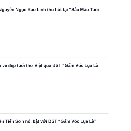
 Nguyễn Ngọc Bảo Linh thu hút tại “Sắc Màu Tuổi
a vẻ đẹp tuổi thơ Việt qua BST “Gấm Vóc Lụa Là”
n Tiến Sơn nổi bật với BST “Gấm Vóc Lụa Là”