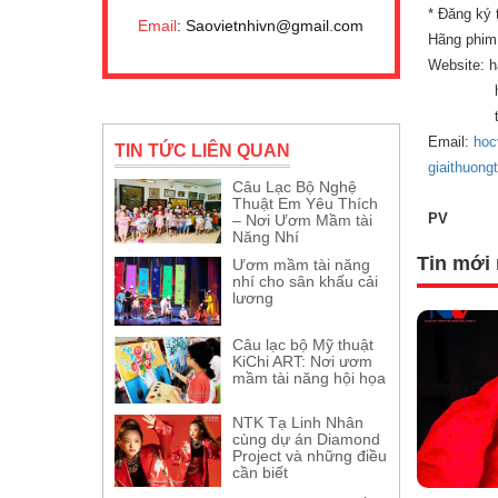
* Đăng ký 
Email
: Saovietnhivn@gmail.com
Hãng phim
Website: 
hangph
tapchin
Email:
hoc
TIN TỨC LIÊN QUAN
giaithuon
Câu Lạc Bộ Nghệ
Thuật Em Yêu Thích
PV
– Nơi Ươm Mầm tài
Năng Nhí
Tin mới 
Ươm mầm tài năng
nhí cho sân khấu cải
lương
Câu lạc bộ Mỹ thuật
KiChi ART: Nơi ươm
mầm tài năng hội họa
NTK Tạ Linh Nhân
cùng dự án Diamond
Project và những điều
cần biết