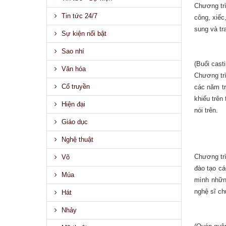
Chương trì
Tin tức 24/7
công, xiếc
sung và tr
Sự kiện nổi bật
Sao nhí
(Buổi cast
Văn hóa
Chương tr
Cổ truyền
các năm tr
khiếu trên
Hiện đại
nói trên.
Giáo dục
Nghệ thuật
Chương tr
Võ
đào tạo cá
Múa
mình nhữn
nghệ sĩ ch
Hát
Nhảy