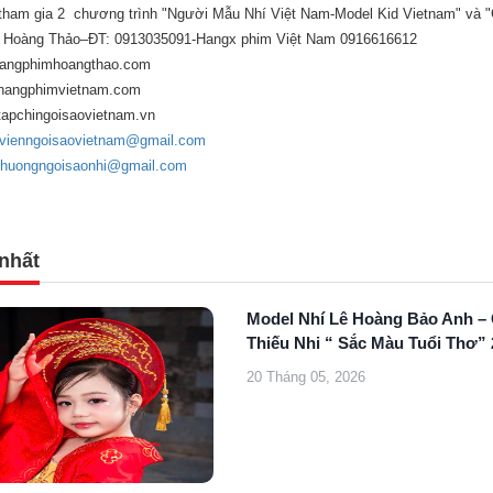
tham gia 2 chương trình "Người Mẫu Nhí Việt Nam-Model Kid Vietnam" và "Gi
 Hoàng Thảo–ĐT: 0913035091-Hangx phim Việt Nam 0916616612
hangphimhoangthao.com
imvietnam.com
goisaovietnam.vn
vienngoisaovietnam@gmail.com
gthuongngoisaonhi@gmail.com
nhất
Model Nhí Lê Hoàng Bảo Anh – 
Thiếu Nhi “ Sắc Màu Tuổi Thơ”
20 Tháng 05, 2026