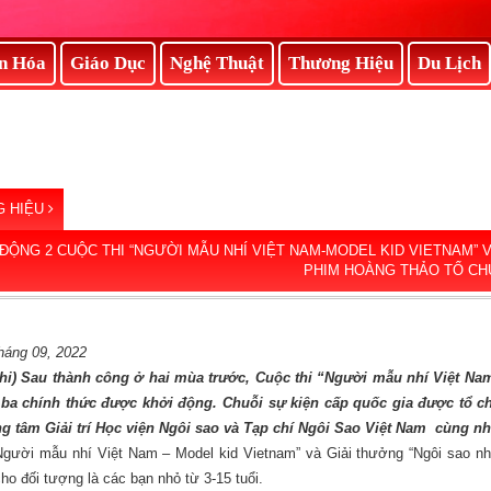
n Hóa
Giáo Dục
Nghệ Thuật
Thương Hiệu
Du Lịch
 HIỆU
ĐỘNG 2 CUỘC THI “NGƯỜI MẪU NHÍ VIỆT NAM-MODEL KID VIETNAM” V
PHIM HOÀNG THẢO TỔ CH
háng 09, 2022
nhi) Sau thành công ở hai mùa trước, Cuộc thi “Người mẫu nhí Việt Na
ba chính thức được khởi động.
Chuỗi sự kiện cấp quốc gia được tổ 
g tâm Giải trí Học viện Ngôi sao và Tạp chí Ngôi Sao Việt Nam
c
ù
ng nh
Người mẫu nhí Việt Nam – Model kid Vietnam” và Giải thưởng “Ngôi sao n
ho đối tượng là các bạn nhỏ từ 3-15 tuổi.