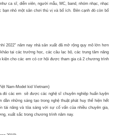
t như ca sĩ, diễn viên, người mẫu, MC, band, nhóm nhạc, nhạc
c bạn nhỏ một sân chơi thú vị và bổ ích. Bên cạnh đó còn bổ
 nhí 2022" năm nay nhà sản xuất đã mở rộng quy mô lớn hơn
khảo tại các trường học, các câu lạc bộ, các trung tâm năng
ều kiện cho các em có cơ hội được tham gia cả 2 chương trình
Việt Nam-Model kid Vietnam)
ua đó các em sẽ được các nghệ sĩ chuyên nghiệp huấn luyện
n dần những sáng tạo trong nghệ thuật phát huy thể hiện hết
 tài năng và tỏa sáng với sự cố vấn của nhiều chuyên gia,
ượng, xuất sắc trong chương trình năm nay.