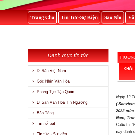
Trang Chủ
Tin Tức-Sự Kiện
Sao Nhí
Vă
Danh mục tin tức
THƯƠNG
KHỞI 
Di Sản Việt Nam
Góc Nhìn Văn Hóa
Phong Tục Tập Quán
Ngày 12 T
Di Sản Văn Hóa Tín Ngưỡng
( Saoviet
2022 mùa 
Bảo Tàng
Nam, Trun
Tin nổi bật
Cuộc thi “
nay dành c
Tin tức - Sự kiện