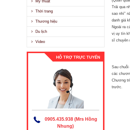
(Quán quân
Mỹ thuật
Trải qua n
Thời trang
sao nhí” 
danh giá k
Thương hiệu
Ngoài ra c
Du lịch
vị uy tín 
sĩ chuyên 
Video
HỖ TRỢ TRỰC TUYẾN
Sau chuỗi 
các chương
Chương trì
trước.
0905.435.938 (Mrs Hồng
Nhung)