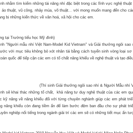
nh nhằm tìm kiếm những tài năng nhí đặc biệt trong các lĩnh vực nghệ thuậ
, ảo thuật, vũ công, nhảy múa, võ thuật... với mong muốn mang đến cho cá
ang bị những kiến thức về văn hoá, xã hội cho các em.
ing tại Trường tiểu học Mỹ đình)
ình "Người mẫu nhí Việt Nam-Model Kid Vietnam" và Giải thưởng ngôi sao
ước với mục tiêu không bỏ xót nhân tài bằng cách tuyển sinh vòng loại sơ 
 toàn quốc để tiếp cận các em có tố chất năng khiếu về nghệ thuật và tạo đi
(Thí sinh Giải thưởng ngôi sao nhí & Người Mẫu nhí 
ình sẽ khai thác những tố chất, khả năng tư duy nghệ thuật của các em q
c kỹ năng về năng khiếu đối với từng chuyên nghành giúp các em phát triể
g năng khiếu còn đang tiềm ẩn để làm bước đệm ban đầu cho sự phát triển
uyên nghiệp nổi tiếng trong ngành giải trí các em sẽ có những tiết mục ấn t