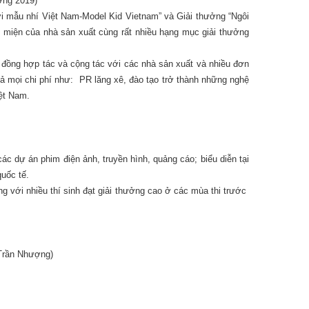
ơng 2019)
ười mẫu nhí Việt Nam-Model Kid Vietnam” và Giải thưởng “Ngôi
miện của nhà sản xuất cùng rất nhiều hạng mục giải thưởng
p đồng hợp tác và cộng tác với các nhà sản xuất và nhiều đơn
cả mọi chi phí như: PR lăng xê, đào tạo trở thành những nghệ
iệt Nam.
các dự án phim điện ảnh, truyền hình, quảng cáo; biểu diễn tại
quốc tế.
g với nhiều thí sinh đạt giải thưởng cao ở các mùa thi trước
Trần Nhượng)