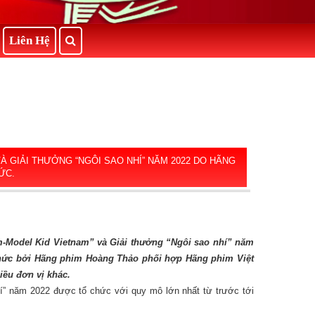
Liên Hệ
À GIẢI THƯỞNG “NGÔI SAO NHÍ” NĂM 2022 DO HÃNG
ỨC.
m
-Model Kid Vietnam
” và Giải thưởng “Ngôi sao nhí”
năm
chức bởi Hãng phim Hoàng Thảo phối hợp Hãng phim Việt
i
ề
u
đơ
n v
ị
kh
á
c.
hí” năm 2022 được tổ chức với quy mô lớn nhất từ trước tới