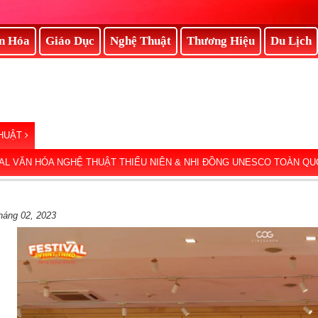
n Hóa
Giáo Dục
Nghệ Thuật
Thương Hiệu
Du Lịch
HUẬT
AL VĂN HÓA NGHỆ THUẬT THIẾU NIÊN & NHI ĐỒNG UNESCO TOÀN QU
háng 02, 2023