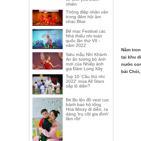
nhiên
Thông điệp nhân văn
trong đêm hội âm
nhạc Blue
Bế mạc Festival các
Nhà thiếu nhi toàn
quốc lần thứ VII -
năm 2022
Nằm tron
Siêu mẫu Nhí Khánh
tại khu d
An ấn tượng bộ ảnh
mới của Nhiếp ảnh
nước con
gia Đàm Long Xây
bài Chòi
Top 10 'Cầu thủ nhí
2022' mùa All Stars
sắp lộ diện?
Bé Bo lên đồ vest cực
bảnh bao hộ tống
Hòa Minzy đi diễn, ra
dáng 'trụ cột gia đình'
lắm rồi!