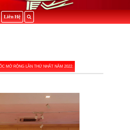
Liên Hệ
ỐC MỞ RỘNG LẦN THỨ NHẤT NĂM 2022.