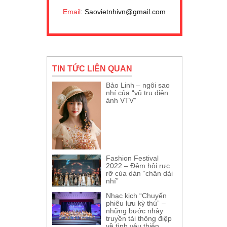
Email
: Saovietnhivn@gmail.com
TIN TỨC LIÊN QUAN
Bảo Linh – ngôi sao
nhí của “vũ trụ điện
ảnh VTV”
Fashion Festival
2022 – Đêm hội rực
rỡ của dàn “chân dài
nhí”
Nhạc kịch “Chuyến
phiêu lưu kỳ thú” –
những bước nhảy
truyền tải thông điệp
về tình yêu thiên