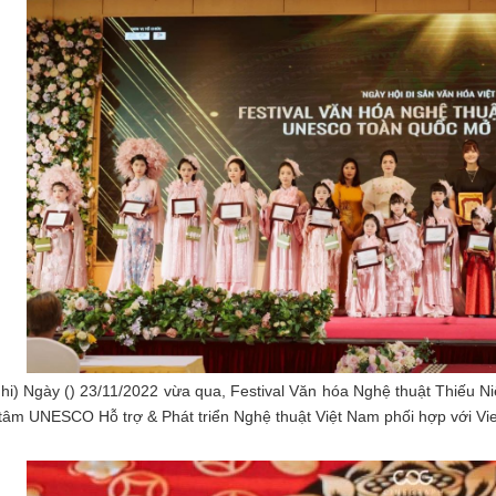
nhi) Ngày () 23/11/2022 vừa qua, Festival Văn hóa Nghệ thuật Thiếu
tâm UNESCO Hỗ trợ & Phát triển Nghệ thuật Việt Nam phối hợp với Vie