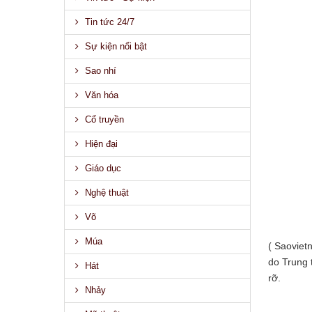
Tin tức 24/7
Sự kiện nổi bật
Sao nhí
Văn hóa
Cổ truyền
Hiện đại
Giáo dục
Nghệ thuật
Võ
Múa
( Saoviet
do Trung 
Hát
rỡ.
Nhảy