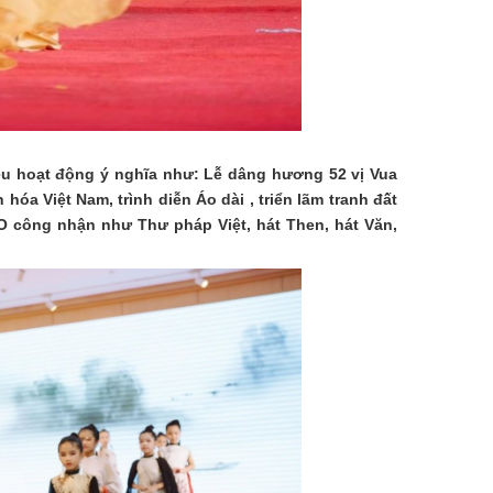
iều hoạt động ý nghĩa như: Lễ dâng hương 52 vị Vua
óa Việt Nam, trình diễn Áo dài , triển lãm tranh đất
O công nhận như Thư pháp Việt, hát Then, hát Văn,