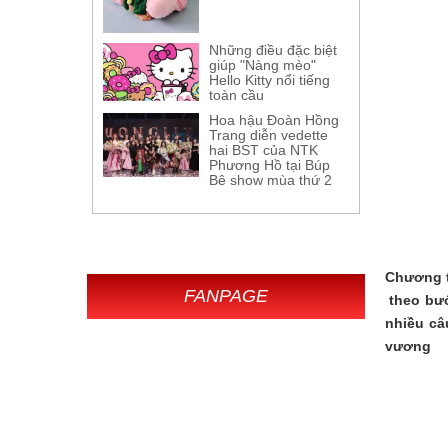
Những điều đặc biệt
giúp "Nàng mèo"
Hello Kitty nổi tiếng
toàn cầu
Hoa hậu Đoàn Hồng
Trang diễn vedette
hai BST của NTK
Phương Hồ tại Búp
Bê show mùa thứ 2
Chương t
FANPAGE
theo bướ
nhiều câ
vương