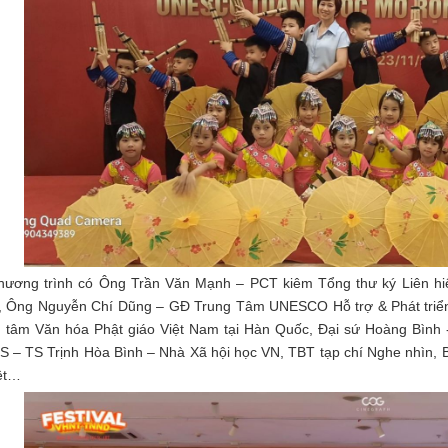
hương trình có Ông Trần Văn Mạnh – PCT kiêm Tổng thư ký Liên h
, Ông Nguyễn Chí Dũng – GĐ Trung Tâm UNESCO Hỗ trợ & Phát triển 
 tâm Văn hóa Phật giáo Việt Nam tại Hàn Quốc, Đại sứ Hoàng Bình -
S – TS Trịnh Hòa Bình – Nhà Xã hội học VN, TBT tạp chí Nghe nhìn
ệt…