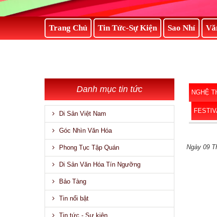
Trang Chủ
Tin Tức-Sự Kiện
Sao Nhí
Vă
Danh mục tin tức
NGHỆ T
FESTIV
Di Sản Việt Nam
Góc Nhìn Văn Hóa
Ngày 09 T
Phong Tục Tập Quán
Di Sản Văn Hóa Tín Ngưỡng
Bảo Tàng
Tin nổi bật
Tin tức - Sự kiện